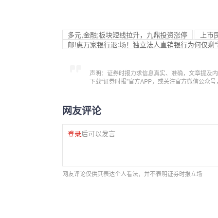
多元,金融;板块短线拉升，九鼎投资涨停
上市民
邮!惠万家银行退:场！独立法人直销银行为何仅剩“
声明：证券时报力求信息真实、准确，文章提及内
下载“证券时报”官方APP，或关注官方微信公众
网友评论
登录
后可以发言
网友评论仅供其表达个人看法，并不表明证券时报立场