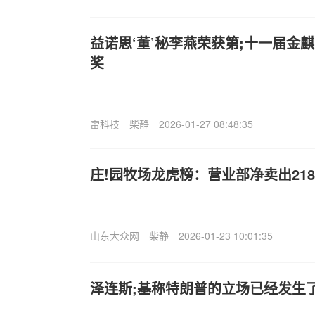
益诺思‘董’秘李燕荣获第;十一届金
奖
雷科技
柴静
2026-01-27 08:48:35
庄!园牧场龙虎榜：营业部净卖出2186
山东大众网
柴静
2026-01-23 10:01:35
泽连斯;基称特朗普的立场已经发生